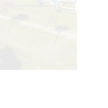
Svoltare a sinistra, dopo due chilometri,
alla seconda rotonda, si trova Mosche
sulla destra.
-
A5 TORINO - AOSTA
> USCITA
SAN
GIORGIO CANAVESE
Svoltare a destra e seguire le indicazioni
per Chivasso. Dopo 12 km si trova
Mosche sulla sinistra.