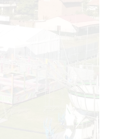
Chivasso (TO) situata a 4 km a nord del
centro cittadino e a 25 km a nord-est di
Torino.
Il suo territorio, situato ad un'altitudine
di 207 m sul livello del mare, rientra
nell'area del
CANAVESE
e nella Zona
Omogenea del
CHIVASSESE
.
Si può raggiungere il paese:
- dalla
STRADA STATALE 26
Chivasso -
Caluso;
- dalla
STRADA PROVINCIALE 81
Chivasso - Caluso.
Autostrade:
-
A4 TORINO - MILANO
> USCITA
CHIVASSO CENTRO