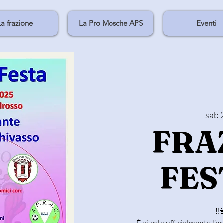
La frazione
La Pro Mosche APS
Eventi
sab 
FRA
FES
‼️
È giunta ufficialmente l’o