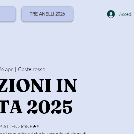
TRE ANELLI 2026
Accedi
26 apr
  |  
Castelrosso
ZIONI IN
TA 2025
🚨 ATTENZIONE🚨‼️
ra di comunicarvi che la seconda edizione di